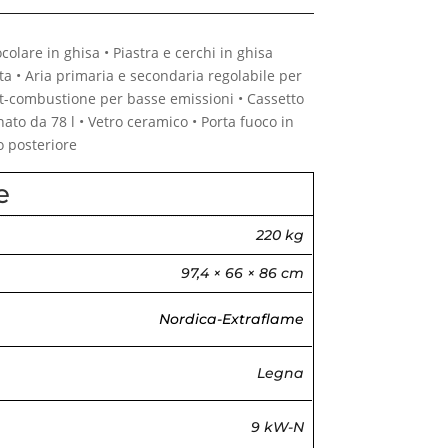
colare in ghisa • Piastra e cerchi in ghisa
tata • Aria primaria e secondaria regolabile per
t-combustione per basse emissioni • Cassetto
nato da 78 l • Vetro ceramico • Porta fuoco in
o posteriore
e
220 kg
97,4 × 66 × 86 cm
Nordica-Extraflame
Legna
9 kW-N