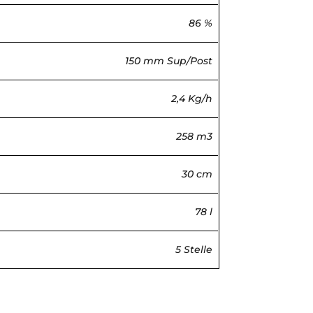
86 %
150 mm Sup/Post
2,4 Kg/h
258 m3
30 cm
78 l
5 Stelle