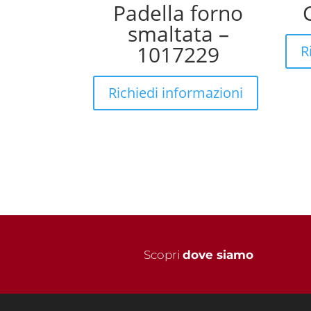
Padella forno
smaltata –
1017229
R
Richiedi informazioni
Scopri
dove siamo