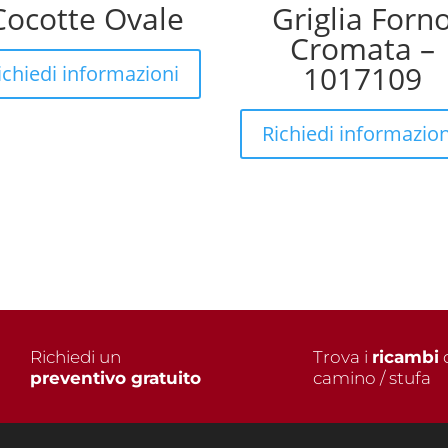
Cocotte Ovale
Griglia Forn
Cromata –
1017109
ichiedi informazioni
Richiedi informazion
Richiedi un
Trova i
ricambi
d
preventivo gratuito
camino / stufa