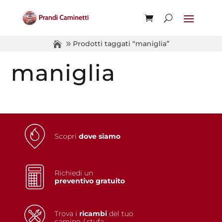
Prodotti taggati “maniglia”
maniglia
Scopri
dove siamo
Richiedi un
preventivo gratuito
Trova i
ricambi
del tuo
camino / stufa