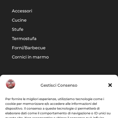
Accessori
Cucine
Stufe
Termostufa
Forni/Barbecue
Cornici in marmo
Area legale
Gestisci Consenso
Privacy Policy
Per fornire le migliori esperienze, utilizziamo tecnologie come i
cookie per memorizzare e/o accedere alle informazioni del
dispositivo. Il consenso a queste tecnologie ci permetterà di
Cookie Policy
elaborare dati come il comportamento di navigazione o ID unici su
questo sito. Non acconsentire o ritirare il consenso può influire